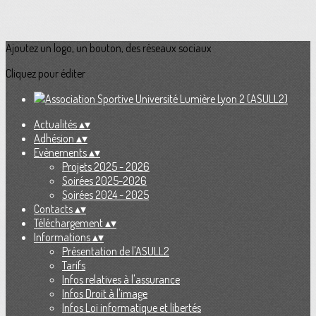
Ajoutez un logo, un bouton, des réseaux sociaux
Cliquez pour éditer
Actualités
▴
▾
Adhésion
▴
▾
Evènements
▴
▾
Projets 2025 - 2026
Soirées 2025-2026
Soirées 2024 - 2025
Contacts
▴
▾
Téléchargement
▴
▾
Informations
▴
▾
Présentation de l'ASULL2
Tarifs
Infos relatives à l'assurance
Infos Droit à l'image
Infos Loi informatique et libertés