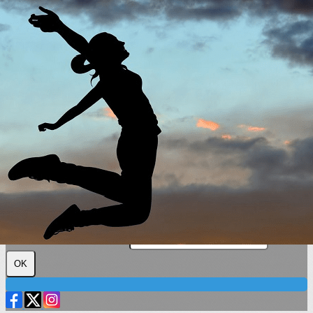
Exporter les lignes sélectionnées
Exporter toutes les colonnes
Exporter uniquement les colonnes affichées
Menu
?>
Images de la page d'accueil
Cliquez pour éditer
Texte, bouton et/ou inscription à la newsletter
Cliquez pour éditer
Plus loin ensemble
Je m'abonne à la newsletter
OK