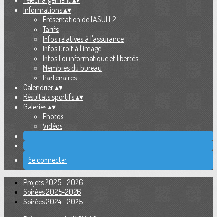
Téléchargement
▴
▾
Informations
▴
▾
Présentation de l'ASULL2
Tarifs
Infos relatives à l'assurance
Infos Droit à l'image
Infos Loi informatique et libertés
Membres du bureau
Partenaires
Calendrier
▴
▾
Résultats sportifs
▴
▾
Galeries
▴
▾
Photos
Vidéos
Se connecter
Projets 2025 - 2026
Soirées 2025-2026
Soirées 2024 - 2025