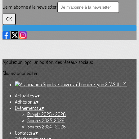
Je m'abonne à la newsletter
OK
Ajoutez un logo, un bouton, des réseaux sociaux
Cliquez pour éditer
Actualités
▴
▾
Adhésion
▴
▾
Evènements
▴
▾
Projets 2025 - 2026
Soirées 2025-2026
Soirées 2024 - 2025
Contacts
▴
▾