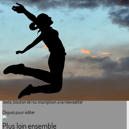
Exporter les lignes sélectionnées
Exporter toutes les colonnes
Exporter uniquement les colonnes affichées
Menu
<
>
Projets 2025 - 2026
Soirées 2025-2026
Soirées 2024 - 2025
?>
Images de la page d'accueil
Cliquez pour éditer
Texte, bouton et/ou inscription à la newsletter
Cliquez pour éditer
Plus loin ensemble