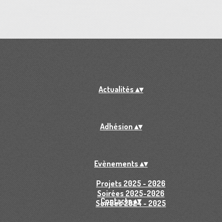
Actualités
▴
▾
Adhésion
▴
▾
Evènements
▴
▾
Projets 2025 - 2026
Soirées 2025-2026
Contacts
▴
▾
Soirées 2024 - 2025