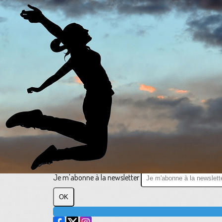
Exporter les lignes sélectionnées
Exporter toutes les colonnes
Exporter uniquement les colonnes affichées
Menu
?>
Images de la page d'accueil
Cliquez pour éditer
Texte, bouton et/ou inscription à la newsletter
Cliquez pour éditer
Plus loin ensemble
Je m'abonne à la newsletter
OK