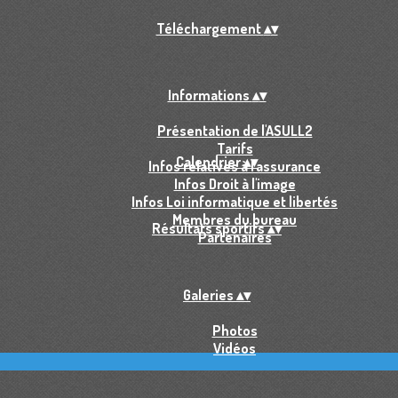
Téléchargement
▴
▾
Informations
▴
▾
Présentation de l'ASULL2
Tarifs
Calendrier
▴
▾
Infos relatives à l'assurance
Infos Droit à l'image
Infos Loi informatique et libertés
Membres du bureau
Résultats sportifs
▴
▾
Partenaires
Galeries
▴
▾
Photos
Vidéos