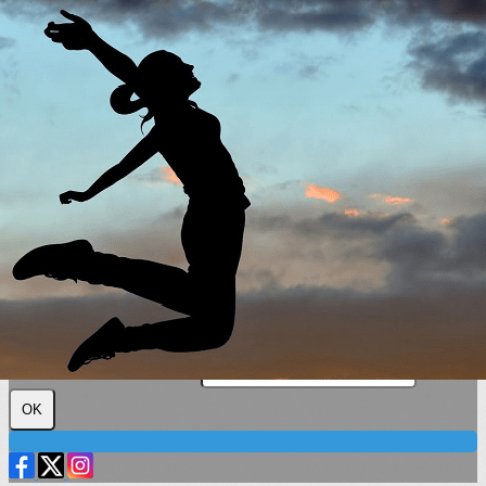
Exporter les lignes sélectionnées
Exporter toutes les colonnes
Exporter uniquement les colonnes affichées
Menu
?>
Images de la page d'accueil
Cliquez pour éditer
Texte, bouton et/ou inscription à la newsletter
Cliquez pour éditer
Plus loin ensemble
Je m'abonne à la newsletter
OK