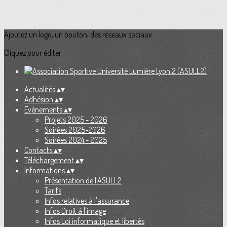
Ajoutez un logo, un bouton, des réseaux sociaux
Cliquez pour éditer
Actualités
▴
▾
Adhésion
▴
▾
Evènements
▴
▾
Projets 2025 - 2026
Soirées 2025-2026
Soirées 2024 - 2025
Contacts
▴
▾
Téléchargement
▴
▾
Informations
▴
▾
Présentation de l'ASULL2
Tarifs
Infos relatives à l'assurance
Infos Droit à l'image
Infos Loi informatique et libertés