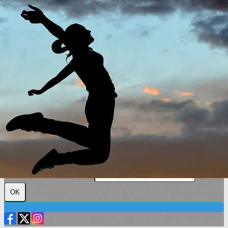
Exporter les lignes sélectionnées
Exporter toutes les colonnes
Exporter uniquement les colonnes affichées
Menu
?>
Images de la page d'accueil
Cliquez pour éditer
Texte, bouton et/ou inscription à la newsletter
Cliquez pour éditer
Plus loin ensemble
Je m'abonne à la newsletter
OK