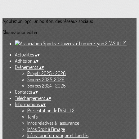
Ajoutez un logo, un bouton, des réseaux sociaux
Cliquez pour éditer
Actualités
▴
▾
Adhésion
▴
▾
Evènements
▴
▾
Projets 2025 - 2026
Soirées 2025-2026
Soirées 2024 - 2025
Contacts
▴
▾
Téléchargement
▴
▾
Informations
▴
▾
Présentation de l'ASULL2
Tarifs
Infos relatives à l'assurance
Infos Droit à l'image
Infos Loi informatique et libertés