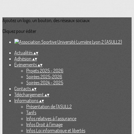
Ajoutez un logo, un bouton, des réseaux sociaux
Cliquez pour éditer
Actualités
▴
▾
Adhésion
▴
▾
Evènements
▴
▾
Projets 2025 - 2026
Soirées 2025-2026
Soirées 2024 - 2025
Contacts
▴
▾
Téléchargement
▴
▾
Informations
▴
▾
Présentation de l'ASULL2
Tarifs
Infos relatives à l'assurance
Infos Droit à l'image
Infos Loi informatique et libertés