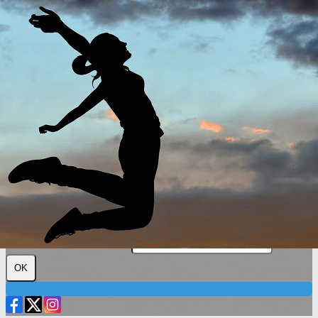
Exporter les lignes sélectionnées
Exporter toutes les colonnes
Exporter uniquement les colonnes affichées
Menu
?>
Images de la page d'accueil
Cliquez pour éditer
Texte, bouton et/ou inscription à la newsletter
Cliquez pour éditer
Plus loin ensemble
Je m'abonne à la newsletter
OK