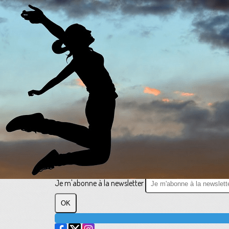
Exporter les lignes sélectionnées
Exporter toutes les colonnes
Exporter uniquement les colonnes affichées
Menu
?>
Images de la page d'accueil
Cliquez pour éditer
Texte, bouton et/ou inscription à la newsletter
Cliquez pour éditer
Plus loin ensemble
Je m'abonne à la newsletter
OK