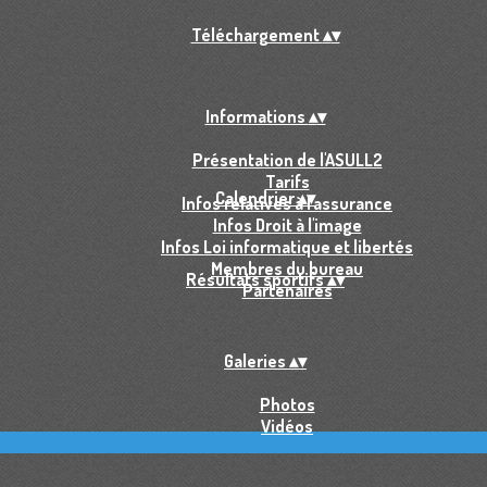
Téléchargement
▴
▾
Informations
▴
▾
Présentation de l'ASULL2
Tarifs
Calendrier
▴
▾
Infos relatives à l'assurance
Infos Droit à l'image
Infos Loi informatique et libertés
Membres du bureau
Résultats sportifs
▴
▾
Partenaires
Galeries
▴
▾
Photos
Vidéos