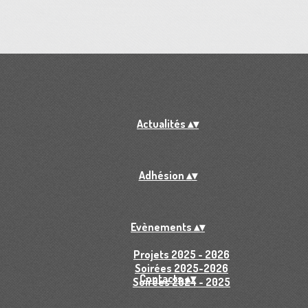
Actualités
▴
▾
Adhésion
▴
▾
Evènements
▴
▾
Projets 2025 - 2026
Soirées 2025-2026
Contacts
▴
▾
Soirées 2024 - 2025