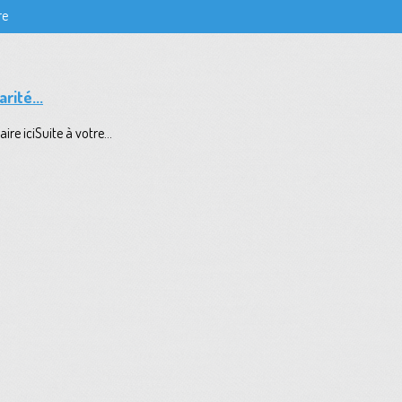
re
rité...
re iciSuite à votre...